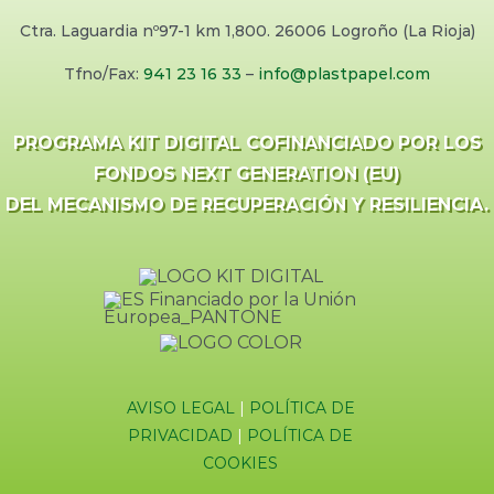
Ctra. Laguardia nº97-1 km 1,800. 26006 Logroño (La Rioja)
Tfno/Fax:
941 23 16 33
–
info@plastpapel.com
PROGRAMA KIT DIGITAL COFINANCIADO POR LOS
FONDOS NEXT GENERATION (EU)
DEL MECANISMO DE RECUPERACIÓN Y RESILIENCIA.
AVISO LEGAL
|
POLÍTICA DE
PRIVACIDAD
|
POLÍTICA DE
COOKIES