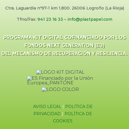
Ctra. Laguardia nº97-1 km 1,800. 26006 Logroño (La Rioja)
Tfno/Fax:
941 23 16 33
–
info@plastpapel.com
PROGRAMA KIT DIGITAL COFINANCIADO POR LOS
FONDOS NEXT GENERATION (EU)
DEL MECANISMO DE RECUPERACIÓN Y RESILIENCIA.
AVISO LEGAL
|
POLÍTICA DE
PRIVACIDAD
|
POLÍTICA DE
COOKIES